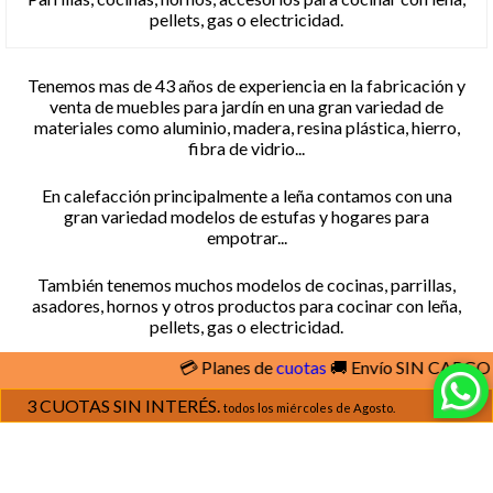
pellets, gas o electricidad
.
Tenemos mas de 43 años de experiencia en la fabricación y
venta de muebles para jardín en una gran variedad de
materiales como aluminio, madera, resina plástica, hierro,
fibra de vidrio...
En calefacción principalmente a leña contamos con una
gran variedad modelos de estufas y hogares para
empotrar...
También tenemos muchos modelos de cocinas, parrillas,
asadores, hornos y otros productos para cocinar con leña,
pellets, gas o electricidad.
💳 Planes de
cuotas
🚚 Envío SIN CARGO
ve
3 CUOTAS SIN INTERÉS.
todos los miércoles de Agosto.