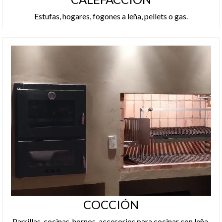
Estufas
,
hogares
,
fogones a leña
,
pellets
o
gas
.
COCCIÓN
Parrillas
,
cocinas
,
hornos
,
accesorios para cocinar con leña,