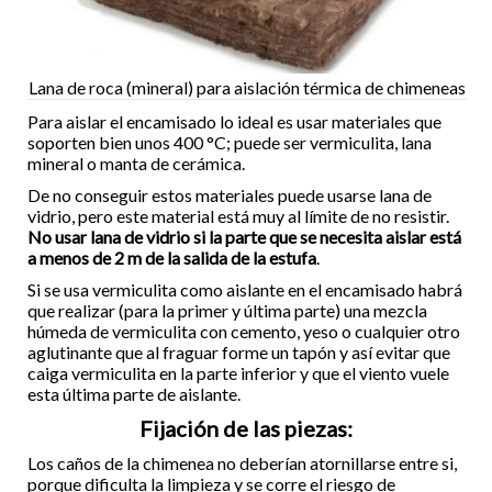
Lana de roca (mineral) para aislación térmica de chimeneas
Para aislar el encamisado lo ideal es usar materiales que
soporten bien unos 400 °C; puede ser vermiculita, lana
mineral o manta de cerámica.
De no conseguir estos materiales puede usarse lana de
vidrio, pero este material está muy al límite de no resistir.
No usar lana de vidrio si la parte que se necesita aislar está
a menos de 2 m de la salida de la estufa
.
Si se usa vermiculita como aislante en el encamisado habrá
que realizar (para la primer y última parte) una mezcla
húmeda de vermiculita con cemento, yeso o cualquier otro
aglutinante que al fraguar forme un tapón y así evitar que
caiga vermiculita en la parte inferior y que el viento vuele
esta última parte de aislante.
Fijación de las piezas:
Los caños de la chimenea no deberían atornillarse entre si,
porque dificulta la limpieza y se corre el riesgo de