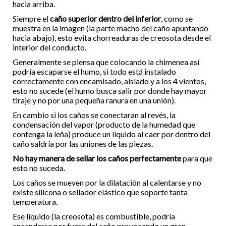
hacia arriba.
Siempre el
caño superior dentro del inferior
, como se
muestra en la imagen (la parte macho del caño apuntando
hacia abajo), esto evita chorreaduras de creosota desde el
interior del conducto.
Generalmente se piensa que colocando la chimenea así
podría escaparse el humo, si todo está instalado
correctamente con encamisado, aislado y a los 4 vientos,
esto no sucede (el humo busca salir por donde hay mayor
tiraje y no por una pequeña ranura en una unión).
En cambio si los caños se conectaran al revés, la
condensación del vapor (producto de la humedad que
contenga la leña) produce un líquido al caer por dentro del
caño saldría por las uniones de las piezas.
No hay manera de sellar los caños perfectamente
para que
esto no suceda.
Los caños se mueven por la dilatación al calentarse y no
existe silicona o sellador elástico que soporte tanta
temperatura.
Ese líquido (la creosota) es combustible, podría
encenderse por fuera del caño provocando un gran