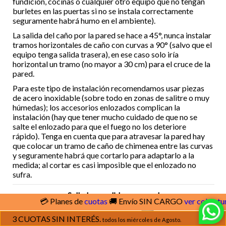
fundición, cocinas o cualquier otro equipo que no tengan
burletes en las puertas si no se instala correctamente
seguramente habrá humo en el ambiente).
La salida del caño por la pared se hace a 45°, nunca instalar
tramos horizontales de caño con curvas a 90° (salvo que el
equipo tenga salida trasera), en ese caso solo iría
horizontal un tramo (no mayor a 30 cm) para el cruce de la
pared.
Para este tipo de instalación recomendamos usar piezas
de acero inoxidable (sobre todo en zonas de salitre o muy
húmedas); los accesorios enlozados complican la
instalación (hay que tener mucho cuidado de que no se
salte el enlozado para que el fuego no los deteriore
rápido). Tenga en cuenta que para atravesar la pared hay
que colocar un tramo de caño de chimenea entre las curvas
y seguramente habrá que cortarlo para adaptarlo a la
medida; al cortar es casi imposible que el enlozado no
sufra.
Sellado en salida por pared
💳 Planes de
cuotas
🚚 Envío SIN CARGO
ver cobertura
3 CUOTAS SIN INTERÉS.
todos los miércoles de Agosto.