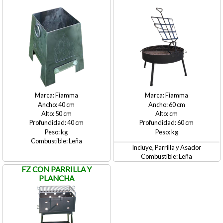
Fiamma
Fiamma
40
60
50
40
60
Leña
Incluye, Parrilla y Asador
Leña
FZ CON PARRILLA Y
PLANCHA