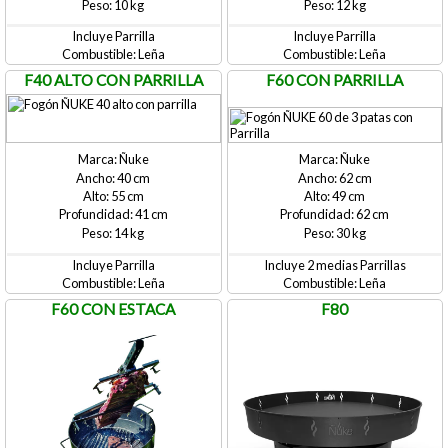
10
12
Incluye Parrilla
Incluye Parrilla
Leña
Leña
F40 ALTO CON PARRILLA
F60 CON PARRILLA
Ñuke
Ñuke
40
62
55
49
41
62
14
30
Incluye Parrilla
Incluye 2 medias Parrillas
Leña
Leña
F60 CON ESTACA
F80