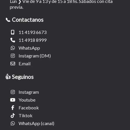
Lun ❯ Vie de 9 a 13 y de 15 a 18 hs. Sábados con cita
previa.
📞 Contactanos
11 4193 6673
11 4918 8999
WhatsApp
Instagram (DM)
E.mail
👍 Seguinos
Instagram
Youtube
Facebook
Tiktok
WhatsApp (canal)