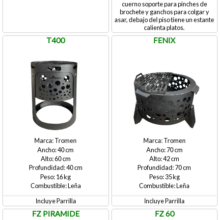
cuerno soporte para pinches de
brochete y ganchos para colgar y
asar, debajo del piso tiene un estante
calienta platos.
T400
FENIX
Tromen
Tromen
40
70
60
42
40
70
16
35
Leña
Leña
Incluye Parrilla
Incluye Parrilla
FZ PIRAMIDE
FZ 60