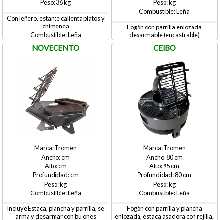
36
Leña
Con leñero, estante calienta platos y
chimenea
Fogón con parrilla enlozada
Leña
desarmable (encastrable)
NOVECENTO
CEIBO
Tromen
Tromen
80
95
80
Leña
Leña
Incluye Estaca, plancha y parrilla, se
Fogón con parrilla y plancha
arma y desarmar con bulones
enlozada, estaca asadora con rejilla,