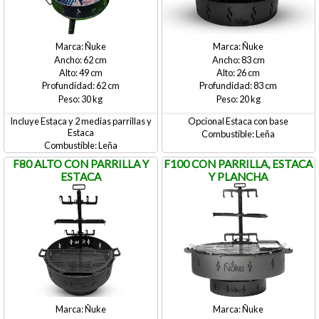
Ñuke
Ñuke
62
83
49
26
62
83
30
20
Incluye Estaca y 2 medias parrillas y
Opcional Estaca con base
Estaca
Leña
Leña
F80 ALTO CON PARRILLA Y
F100 CON PARRILLA, ESTACA
ESTACA
Y PLANCHA
Ñuke
Ñuke