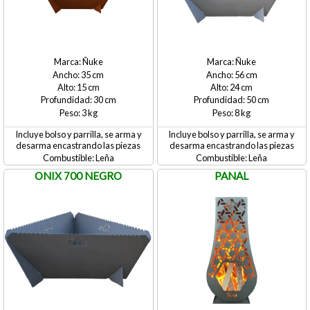
Ñuke
Ñuke
35
56
15
24
30
50
3
8
Incluye bolso y parrilla, se arma y
Incluye bolso y parrilla, se arma y
desarma encastrando las piezas
desarma encastrando las piezas
Leña
Leña
ONIX 700 NEGRO
PANAL