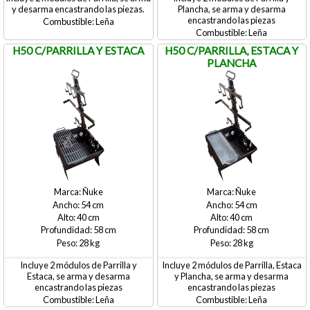
y desarma encastrando las piezas.
Plancha, se arma y desarma
encastrando las piezas
Leña
Leña
H50 C/PARRILLA Y ESTACA
H50 C/PARRILLA, ESTACA Y
PLANCHA
Ñuke
Ñuke
54
54
40
40
58
58
28
28
Incluye 2 módulos de Parrilla y
Incluye 2 módulos de Parrilla, Estaca
Estaca, se arma y desarma
y Plancha, se arma y desarma
encastrando las piezas
encastrando las piezas
Leña
Leña