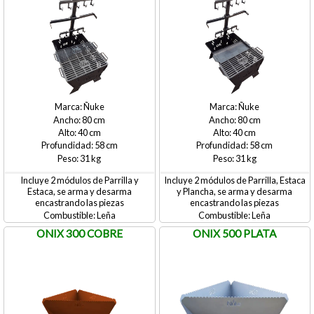
Ñuke
Ñuke
80
80
40
40
58
58
31
31
Incluye 2 módulos de Parrilla y
Incluye 2 módulos de Parrilla, Estaca
Estaca, se arma y desarma
y Plancha, se arma y desarma
encastrando las piezas
encastrando las piezas
Leña
Leña
ONIX 300 COBRE
ONIX 500 PLATA