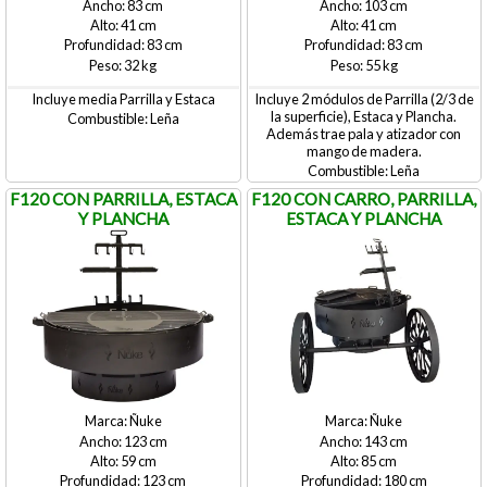
83
103
41
41
83
83
32
55
Incluye media Parrilla y Estaca
Incluye 2 módulos de Parrilla (2/3 de
la superficie), Estaca y Plancha.
Leña
Además trae pala y atizador con
mango de madera.
Leña
F120 CON PARRILLA, ESTACA
F120 CON CARRO, PARRILLA,
Y PLANCHA
ESTACA Y PLANCHA
Ñuke
Ñuke
123
143
59
85
123
180