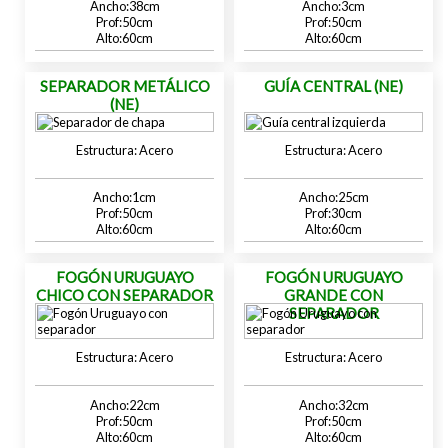
38
3
50
50
60
60
SEPARADOR METÁLICO
GUÍA CENTRAL (NE)
(NE)
Acero
Acero
1
25
50
30
60
60
FOGÓN URUGUAYO
FOGÓN URUGUAYO
CHICO CON SEPARADOR
GRANDE CON
SEPARADOR
Acero
Acero
22
32
50
50
60
60