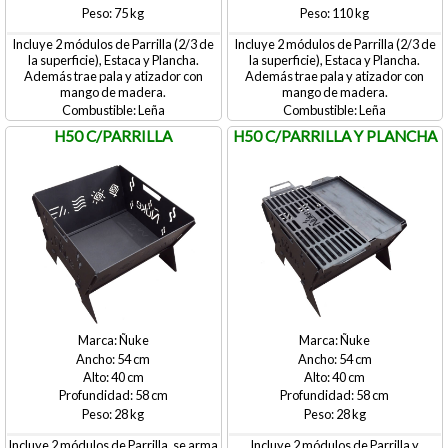
75
110
Incluye 2 módulos de Parrilla (2/3 de
Incluye 2 módulos de Parrilla (2/3 de
la superficie), Estaca y Plancha.
la superficie), Estaca y Plancha.
Además trae pala y atizador con
Además trae pala y atizador con
mango de madera.
mango de madera.
Leña
Leña
H50 C/PARRILLA
H50 C/PARRILLA Y PLANCHA
Ñuke
Ñuke
54
54
40
40
58
58
28
28
Incluye 2 módulos de Parrilla, se arma
Incluye 2 módulos de Parrilla y