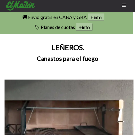
🚚 Envío gratis en CABA y GBA
+info
🏷️ Planes de cuotas
+info
LEÑEROS.
Canastos para el fuego