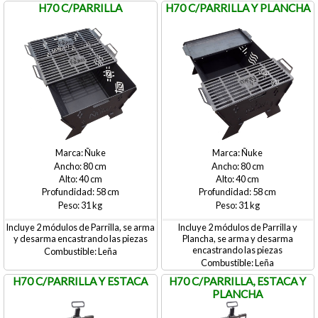
H70 C/PARRILLA
H70 C/PARRILLA Y PLANCHA
Ñuke
Ñuke
80
80
40
40
58
58
31
31
Incluye 2 módulos de Parrilla, se arma
Incluye 2 módulos de Parrilla y
y desarma encastrando las piezas
Plancha, se arma y desarma
encastrando las piezas
Leña
Leña
H70 C/PARRILLA Y ESTACA
H70 C/PARRILLA, ESTACA Y
PLANCHA