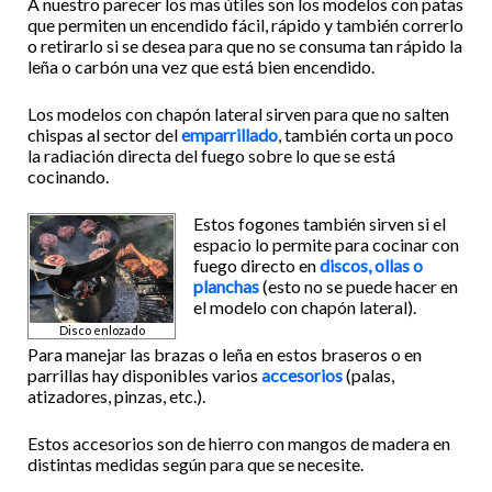
A nuestro parecer los mas útiles son los modelos con patas
que permiten un encendido fácil, rápido y también correrlo
o retirarlo si se desea para que no se consuma tan rápido la
leña o carbón una vez que está bien encendido.
Los modelos con chapón lateral sirven para que no salten
chispas al sector del
emparrillado
, también corta un poco
la radiación directa del fuego sobre lo que se está
cocinando.
Estos fogones también sirven si el
espacio lo permite para cocinar con
fuego directo en
discos, ollas o
planchas
(esto no se puede hacer en
el modelo con chapón lateral).
Disco enlozado
Para manejar las brazas o leña en estos braseros o en
parrillas hay disponibles varios
accesorios
(palas,
atizadores, pinzas, etc.).
Estos accesorios son de hierro con mangos de madera en
distintas medidas según para que se necesite.