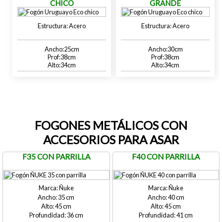
CHICO
GRANDE
Acero
Acero
25
30
38
38
34
34
FOGONES METÁLICOS CON
ACCESORIOS PARA ASAR
F35 CON PARRILLA
F40 CON PARRILLA
Ñuke
Ñuke
35
40
45
45
36
41