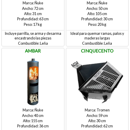
Ñuke
Ñuke
72
50
31
105
63
30
17
20
Incluye parrilla, se arma y desarma
Ideal para quemar ramas, palos y
encastrando las piezas
maderas largas
Leña
Leña
AMBAR
CINQUECENTO
Ñuke
Tromen
40
59
155
30
36
62