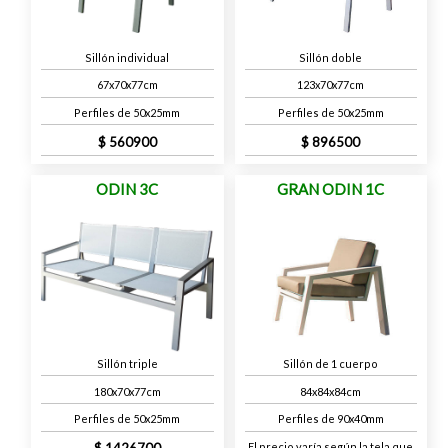
Sillón individual
Sillón doble
67x70x77cm
123x70x77cm
Perfiles de 50x25mm
Perfiles de 50x25mm
560900
896500
ODIN 3C
GRAN ODIN 1C
Sillón triple
Sillón de 1 cuerpo
180x70x77cm
84x84x84cm
Perfiles de 50x25mm
Perfiles de 90x40mm
1426700
El precio varía según la tela que