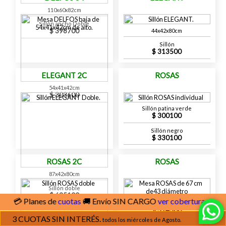
110x60x82cm
Sillón ancho Doble
398700
44x42x80cm
Sillón
313500
ELEGANT 2C
ROSAS
54x41x42cm
303600
Sillón patina verde
300100
Sillón negro
330100
ROSAS 2C
ROSAS
87x42x80cm
Sillón doble
635100
anes de
cuotas
🚚 Envío SIN CARGO
ver cobertura
Ø67cm patina verde
314300
3 CUOTAS SIN INTERÉS.
todos los miércoles de Agosto.
Ø67cm negro