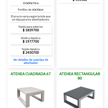
210x80x70cm
Perfiles de 60x30mm
El precio varía según la tela que
se elija para los almohadones.
Tejido para exterior
1839700
Vinílico Náutico
1977700
Tejido Náutico
2430700
Ver detalles de cada tipo de
almohadón
ATENEA CUADRADA 67
ATENEA RECTANGULAR
80