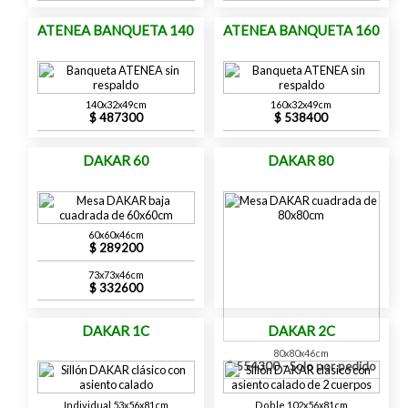
ATENEA BANQUETA 140
ATENEA BANQUETA 160
140x32x49cm
160x32x49cm
487300
538400
DAKAR 60
DAKAR 80
60x60x46cm
289200
73x73x46cm
332600
DAKAR 1C
DAKAR 2C
80x80x46cm
554300 - Solo por pedido
Individual 53x56x81cm
Doble 102x56x81cm