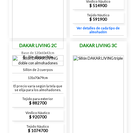
Vinílico Náutico
514900
Tejido Náutico
591900
Ver detalles de cada tipo de
almohadón
DAKAR LIVING 2C
DAKAR LIVING 3C
Base de 120x60x43cm
- No disponible
Sillón de 2 cuerpos
131x70x79cm
El precio varía según la tela que
se elija para los almohadones.
Tejido para exterior
882700
Vinílico Náutico
920700
Tejido Náutico
1074700