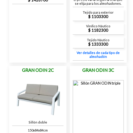
se elija para los almohadones.
Tejido para exterior
1103300
Vinílico Náutico
1182300
Tejido Náutico
1333300
Ver detalles de cada tipo de
almohadón
GRAN ODIN 2C
GRAN ODIN 3C
Sillón doble
150x84x84cm