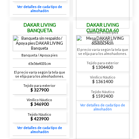
Ver detalles de cada tipo de
almohadón
DAKAR LIVING
DAKAR LIVING
BANQUETA
CUADRADA 60
Sillón de 3 cuerpos
194x70x79cm
El precio varía según la tela que
se elija para los almohadones.
Banqueta / Apoya pies
Tejido para exterior
65x56x4031cm
1304400
El precio varía según la tela que
se elija para los almohadones.
Vinílico Náutico
1361400
Tejido para exterior
327900
Tejido Náutico
1592400
Vinílico Náutico
346900
Ver detalles de cada tipo de
almohadón
Tejido Náutico
423900
Ver detalles de cada tipo de
almohadón