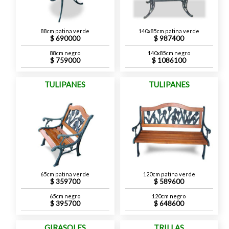
88cm patina verde
140x85cm patina verde
690000
987400
88cm negro
140x85cm negro
759000
1086100
TULIPANES
TULIPANES
65cm patina verde
120cm patina verde
359700
589600
65cm negro
120cm negro
395700
648600
GIRASOLES
TRILLAS