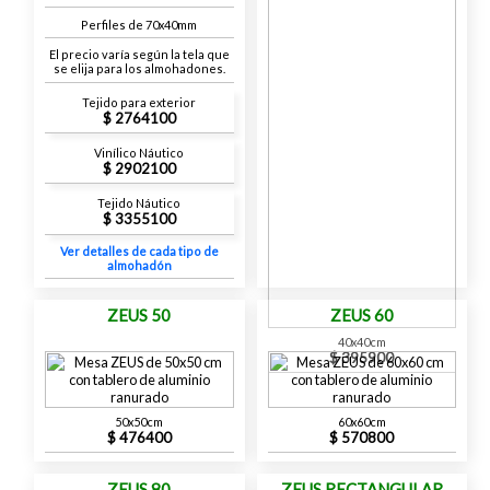
Perfiles de 70x40mm
El precio varía según la tela que
se elija para los almohadones.
Tejido para exterior
2764100
Vinílico Náutico
2902100
Tejido Náutico
3355100
Ver detalles de cada tipo de
almohadón
ZEUS 50
ZEUS 60
40x40cm
395900
50x50cm
60x60cm
476400
570800
ZEUS 80
ZEUS RECTANGULAR