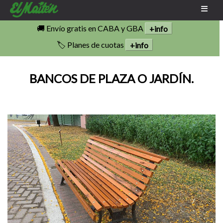
🚚 Envío gratis en CABA y GBA
+info
🏷️ Planes de cuotas
+info
BANCOS DE PLAZA O JARDÍN.