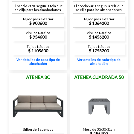
El precio varía según la tela que
El precio varía según la tela que
se elija para los almohadones.
se elija para los almohadones.
Tejido para exterior
Tejido para exterior
908600
1364200
Vinílico Náutico
Vinílico Náutico
954600
1456200
Tejido Náutico
Tejido Náutico
1105600
1758200
Ver detalles de cada tipo de
Ver detalles de cada tipo de
almohadón
almohadón
ATENEA 3C
ATENEA CUADRADA 50
Sillón de 3 cuerpos
Mesa de 50x50x31cm
455400