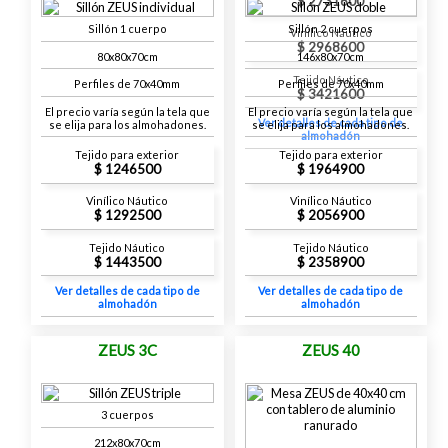
2731600
Sillón 1 cuerpo
Sillón 2 cuerpos
Vinílico Náutico
2968600
80x80x70cm
146x80x70cm
Tejido Náutico
Perfiles de 70x40mm
Perfiles de 70x40mm
3421600
El precio varía según la tela que
El precio varía según la tela que
Ver detalles de cada tipo de
se elija para los almohadones.
se elija para los almohadones.
almohadón
Tejido para exterior
Tejido para exterior
1246500
1964900
Vinílico Náutico
Vinílico Náutico
1292500
2056900
Tejido Náutico
Tejido Náutico
1443500
2358900
Ver detalles de cada tipo de
Ver detalles de cada tipo de
almohadón
almohadón
ZEUS 3C
ZEUS 40
3 cuerpos
212x80x70cm