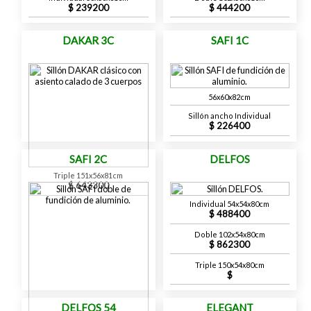
239200
444200
DAKAR 3C
SAFI 1C
56x60x82cm
Sillón ancho Individual
226400
SAFI 2C
DELFOS
Triple 151x56x81cm
643300
Individual 54x54x80cm
488400
Doble 102x54x80cm
862300
Triple 150x54x80cm
DELFOS 54
ELEGANT