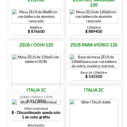
120
80x80cm
120x60cm
876600
889400
ZEUS / ODIN 120
ZEUS PARA VIDRIO 120
Base de 120x60cm
535500
ITALIA 1C
ITALIA 2C
120x65 c/tablero ODIN
1170800
Sillón Individual
- Discontinuado queda solo
1 en color grafito
Almohadón