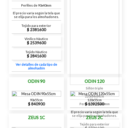
Perfiles de 90x40mm
El precio varía según la tela que
se elija para los almohadones.
Tejido para exterior
2381600
Vinílico Náutico
2539600
Tejido Náutico
2841600
Ver detalles de cada tipo de
almohadón
ODIN 90
ODIN 120
Sillón triple
220x84x84cm
90x55cm
120x55cm
840900
1392500
Perfiles de 90x40mm
El precio varía según la tela que
se elija para los almohadones.
ZEUS 1C
ZEUS 2C
Tejido para exterior