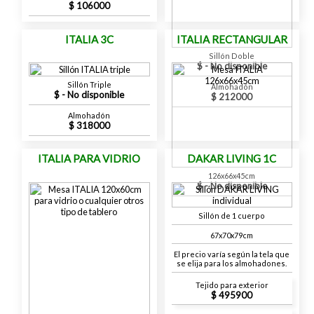
106000
ITALIA 3C
ITALIA RECTANGULAR
Sillón Doble
- No disponible
Sillón Triple
Almohadón
- No disponible
212000
Almohadón
318000
ITALIA PARA VIDRIO
DAKAR LIVING 1C
126x66x45cm
- No disponible
Sillón de 1 cuerpo
67x70x79cm
El precio varía según la tela que
se elija para los almohadones.
Tejido para exterior
495900