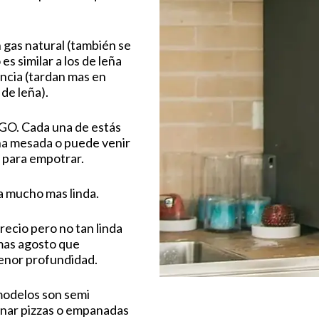
as natural (también se
s similar a los de leña
ncia (tardan mas en
 de leña).
GO. Cada una de estás
na mesada o puede venir
 para empotrar.
a mucho mas linda.
ecio pero no tan linda
mas agosto que
enor profundidad.
odelos son semi
cinar pizzas o empanadas