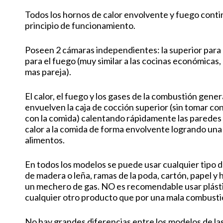
Todos los hornos de calor envolvente y fuego conti
principio de funcionamiento.
Poseen 2 cámaras independientes: la superior para la
para el fuego (muy similar a las cocinas económicas
mas pareja).
El calor, el fuego y los gases de la combustión gene
envuelven la caja de cocción superior (sin tomar co
con la comida) calentando rápidamente las paredes 
calor a la comida de forma envolvente logrando una 
alimentos.
En todos los modelos se puede usar cualquier tipo 
de madera o leña, ramas de la poda, cartón, papel y 
un mechero de gas. NO es recomendable usar plást
cualquier otro producto que por una mala combustión
No hay grandes diferencias entre los modelos de las