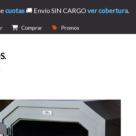
de
cuotas
🚚 Envío SIN CARGO
ver cobertura
.
r
Comprar
Promos
S.
.