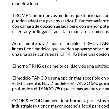
modelo a leña.
TROMEN tiene nuevos modelos que funcionan con g
pueden adaptar a gas envasado). El funcionamiento e
con cámara de cocción aislada pero con menor pote
calentar y no llegan a tan alta temperatura como los
Actualmente hay 2 líneas disponibles, TRHG y TAN
líneas tiene modelos que pueden apoyarse sobre u
una una base con ruedas. El TRHG tiene una opción
El horno TRHG es de mejor calidad y de una estétic
El modelo TANGO es una opción mas accesible en pr
estéticamente. Hay 2 modelos el TANGO 560 que 
profundo y el TANGO 780 que es mas ancho y de m
COOK & FOOD también tiene hornos a gas, estos m
industriales y tienen mayor potencia, ideal para co