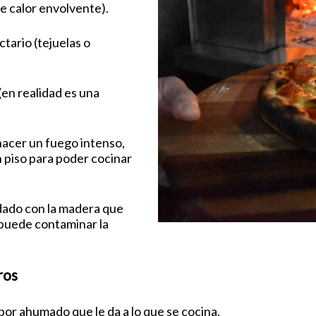
de calor envolvente).
tario (tejuelas o
(en realidad es una
hacer un fuego intenso,
n piso para poder cocinar
idado con la madera que
puede contaminar la
ros
bor ahumado que le da a lo que se cocina.