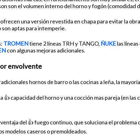
 son son el volumen interno del horno y fogón (comodidad d
frecen una versión revestida en chapa para evitar la obra 
 son aptas para intemperie.
s:
TROMEN
tiene 2 líneas TRH y TANGO,
ÑUKE
las línea
EN
con algunas mejoras adicionales.
alor envolvente
adicionales hornos de barro o las cocinas a leña, la mayorí
la 👍 capacidad del horno y una cocción mas pareja (en las 
n ventaja del 👍 fuego continuo, que soluciona el problema 
 los modelos caseros o premoldeados.