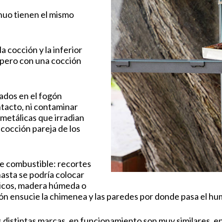
nuo tienen el mismo
 cocción y la inferior
, pero con una cocción
rados en el fogón
ntacto, ni contaminar
metálicas que irradian
cocción pareja de los
de combustible: recortes
hasta se podría colocar
icos, madera húmeda o
 ensucie la chimenea y las paredes por donde pasa el humo
 distintas marcas, en funcionamiento son muy similares, en