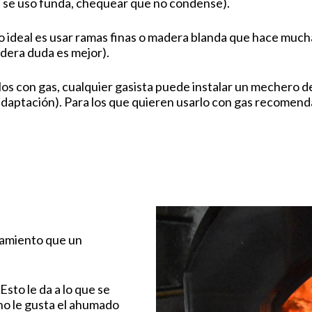
si se uso funda, chequear que no condense).
lo ideal es usar ramas finas o madera blanda que hace mucha
adera duda es mejor).
os con gas, cualquier gasista puede instalar un mechero de
adaptación). Para los que quieren usarlo con gas recome
namiento que un
Esto le da a lo que se
 no le gusta el ahumado