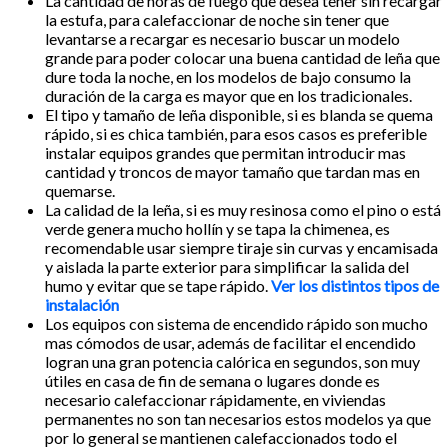
La cantidad de horas de fuego que desea tener sin recargar
la estufa, para calefaccionar de noche sin tener que
levantarse a recargar es necesario buscar un modelo
grande para poder colocar una buena cantidad de leña que
dure toda la noche, en los modelos de bajo consumo la
duración de la carga es mayor que en los tradicionales.
El tipo y tamaño de leña disponible, si es blanda se quema
rápido, si es chica también, para esos casos es preferible
instalar equipos grandes que permitan introducir mas
cantidad y troncos de mayor tamaño que tardan mas en
quemarse.
La calidad de la leña, si es muy resinosa como el pino o está
verde genera mucho hollín y se tapa la chimenea, es
recomendable usar siempre tiraje sin curvas y encamisada
y aislada la parte exterior para simplificar la salida del
humo y evitar que se tape rápido.
Ver los distintos tipos de
instalación
Los equipos con sistema de encendido rápido son mucho
mas cómodos de usar, además de facilitar el encendido
logran una gran potencia calórica en segundos, son muy
útiles en casa de fin de semana o lugares donde es
necesario calefaccionar rápidamente, en viviendas
permanentes no son tan necesarios estos modelos ya que
por lo general se mantienen calefaccionados todo el