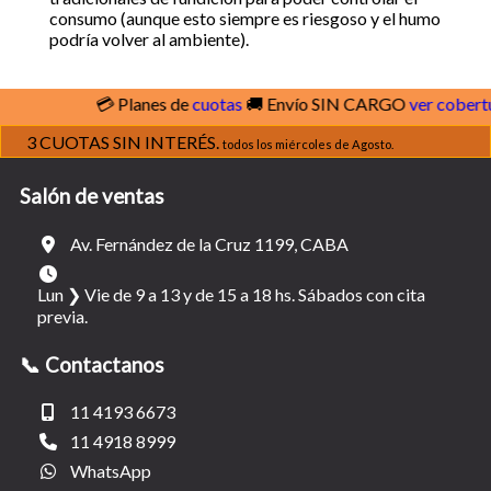
consumo (aunque esto siempre es riesgoso y el humo
podría volver al ambiente).
💳 Planes de
cuotas
🚚 Envío SIN CARGO
ver cobertura
3 CUOTAS SIN INTERÉS.
todos los miércoles de Agosto.
Salón de ventas
Av. Fernández de la Cruz 1199, CABA
Lun ❯ Vie de 9 a 13 y de 15 a 18 hs. Sábados con cita
previa.
📞 Contactanos
11 4193 6673
11 4918 8999
WhatsApp