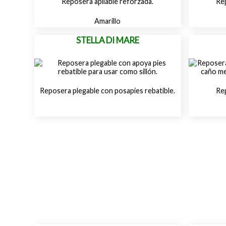
Reposera apilable reforzada.
Rep
Amarillo
STELLA DI MARE
Reposera plegable con posapies rebatible.
Rep