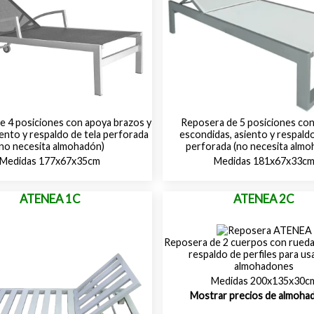
e 4 posiciones con apoya brazos y
Reposera de 5 posiciones co
iento y respaldo de tela perforada
escondidas, asiento y respaldo
(no necesita almohadón)
perforada (no necesita almo
Medidas 177x67x35cm
Medidas 181x67x33c
ATENEA 1C
ATENEA 2C
Reposera de 2 cuerpos con ruedas
respaldo de perfiles para us
almohadones
Medidas 200x135x30c
Mostrar precios de almoha