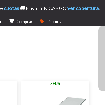
de
cuotas
🚚 Envío SIN CARGO
ver cobertura
.
r
Comprar
Promos
ZEUS