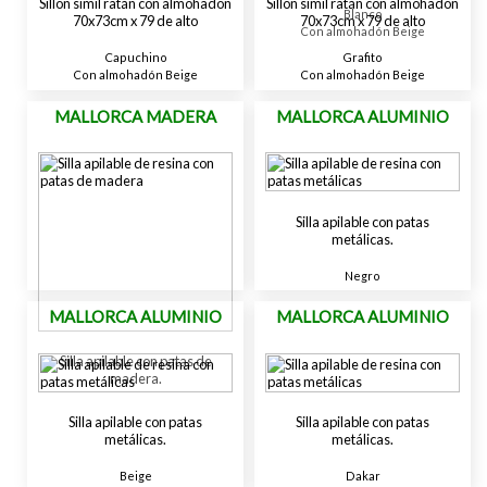
Sillón simil ratán con almohadón
Sillón simil ratán con almohadón
Blanco
70x73cm x 79 de alto
70x73cm x 79 de alto
Con almohadón Beige
Capuchino
Grafito
Con almohadón Beige
Con almohadón Beige
MALLORCA MADERA
MALLORCA ALUMINIO
Silla apilable con patas
metálicas.
Negro
MALLORCA ALUMINIO
MALLORCA ALUMINIO
Silla apilable con patas de
madera.
Silla apilable con patas
Silla apilable con patas
metálicas.
metálicas.
Beige
Dakar