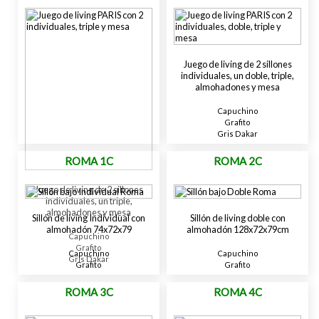
Juego de living de 2 sillones
individuales, un doble, triple,
almohadones y mesa
Capuchino
Grafito
Gris Dakar
ROMA 1C
ROMA 2C
Juego de living de 2 sillones
individuales, un triple,
almohadones y mesa
Sillón de living Individual con
Sillón de living doble con
almohadón 74x72x79
almohadón 128x72x79cm
Capuchino
Grafito
Capuchino
Capuchino
Gris Dakar
Grafito
Grafito
ROMA 3C
ROMA 4C