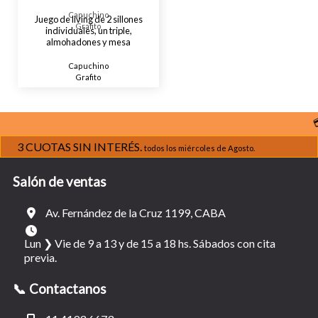
Capuchino
Juego de living de 2 sillones
Grafito
individuales, un triple,
almohadones y mesa
Capuchino
Grafito
💳 Pl
3 CUOTAS SIN INTERÉS.
todos los miércoles de Agosto.
Salón de ventas
Av. Fernández de la Cruz 1199, CABA
Lun ❯ Vie de 9 a 13 y de 15 a 18 hs. Sábados con cita
previa.
📞 Contactanos