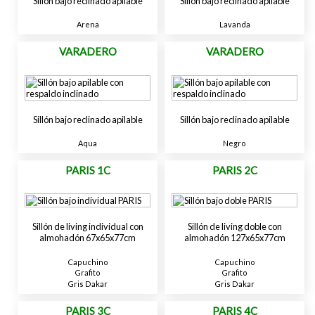
Sillón bajo reclinado apilable
Sillón bajo reclinado apilable
Arena
Lavanda
VARADERO
VARADERO
Sillón bajo reclinado apilable
Sillón bajo reclinado apilable
Aqua
Negro
PARIS 1C
PARIS 2C
Sillón de living individual con
Sillón de living doble con
almohadón 67x65x77cm
almohadón 127x65x77cm
Capuchino
Capuchino
Grafito
Grafito
Gris Dakar
Gris Dakar
PARIS 3C
PARIS 4C