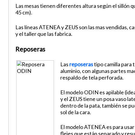
Las mesas tienen diferentes altura según el sillón que
45 cm).
Las líneas ATENEA y ZEUS son las mas vendidas, casi 
y el taller que las fabrica.
Reposeras
Las
reposeras
tipo camilla para 
aluminio, con algunas partes mac
respaldo de tela perforada.
El modelo ODIN es apilable (idea
y el ZEUS tiene un posa vaso la
dentro de la pata, también se pu
sol de la cara.
El modelo ATENEA es para usar 
flejes que están separado y res