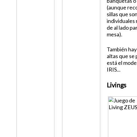
banquetas o
(aunque rec
sillas que so
individuales
de al lado pa
mesa).
También hay
altas que se
está el mod
IRIS...
Livings