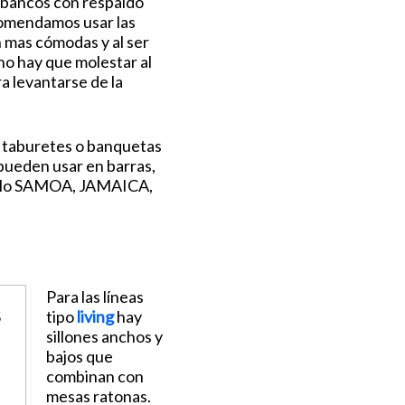
 bancos con respaldo
omendamos usar las
n mas cómodas y al ser
 no hay que molestar al
ra levantarse de la
 taburetes o banquetas
 pueden usar en barras,
elo SAMOA, JAMAICA,
Para las líneas
tipo
living
hay
sillones anchos y
bajos que
combinan con
mesas ratonas.