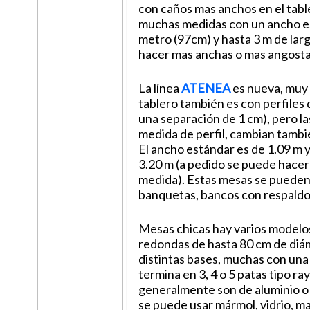
con caños mas anchos en el table
muchas medidas con un ancho es
metro (97cm) y hasta 3 m de lar
hacer mas anchas o mas angosta
La línea
ATENEA
es nueva, muy s
tablero también es con perfiles
una separación de 1 cm), pero la
medida de perfil, cambian tambié
El ancho estándar es de 1.09 m y
3.20 m (a pedido se puede hacer 
medida). Estas mesas se puede
banquetas, bancos con respaldo y
Mesas chicas hay varios modelo
redondas de hasta 80 cm de diá
distintas bases, muchas con una
termina en 3, 4 o 5 patas tipo ra
generalmente son de aluminio o 
se puede usar mármol, vidrio, m