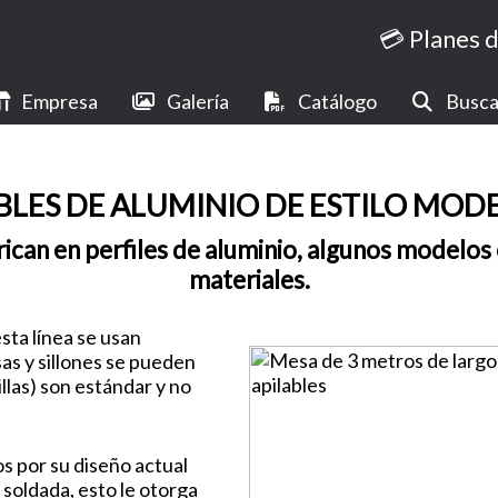
💳 Planes 
Empresa
Galería
Catálogo
Busca
LES DE ALUMINIO DE ESTILO MOD
rican en perfiles de aluminio, algunos modelos
materiales.
sta línea se usan
as y sillones se pueden
illas) son estándar y no
 por su diseño actual
 soldada, esto le otorga