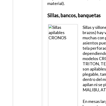
material).
Sillas, bancos, banquetas
Sillas y sillo
brazos) hay 
muchas con p
asientos pue
tela perfora
dependiendo
modelos CRO
TRITON, TE
son apilable
plegable, ta
dentro del m
apilan ni se 
MALIBU, AT
En mesas lar