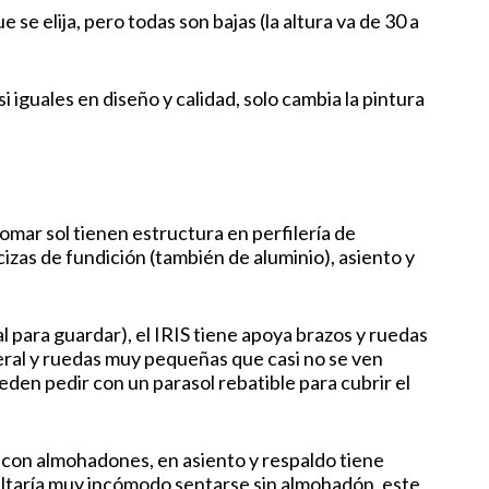
 se elija, pero todas son bajas (la altura va de 30 a
iguales en diseño y calidad, solo cambia la pintura
tomar sol tienen estructura en perfilería de
izas de fundición (también de aluminio), asiento y
l para guardar), el IRIS tiene apoya brazos y ruedas
teral y ruedas muy pequeñas que casi no se ven
eden pedir con un parasol rebatible para cubrir el
con almohadones, en asiento y respaldo tiene
ultaría muy incómodo sentarse sin almohadón, este