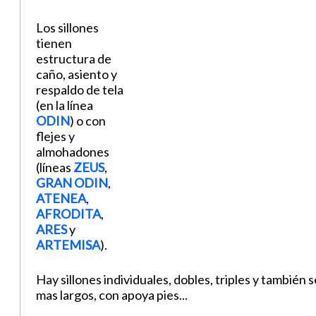
Los sillones
tienen
estructura de
caño, asiento y
respaldo de tela
(en la línea
ODIN
) o con
flejes y
almohadones
(líneas
ZEUS
,
GRAN ODIN
,
ATENEA
,
AFRODITA
,
ARES
y
ARTEMISA
).
Hay sillones individuales, dobles, triples y también
mas largos, con apoya pies...