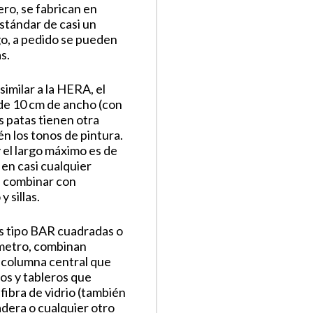
ro, se fabrican en
tándar de casi un
go, a pedido se pueden
s.
imilar a la HERA, el
 de 10 cm de ancho (con
s patas tienen otra
n los tonos de pintura.
 el largo máximo es de
en casi cualquier
n combinar con
 sillas.
s tipo BAR cuadradas o
metro, combinan
 columna central que
yos y tableros que
fibra de vidrio (también
adera o cualquier otro