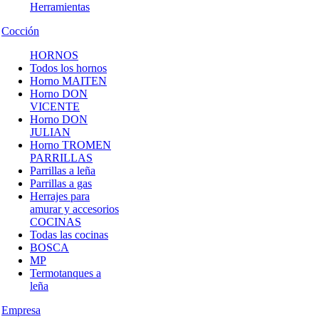
Herramientas
Cocción
HORNOS
Todos los hornos
Horno MAITEN
Horno DON
VICENTE
Horno DON
JULIAN
Horno TROMEN
PARRILLAS
Parrillas a leña
Parrillas a gas
Herrajes para
amurar y accesorios
COCINAS
Todas las cocinas
BOSCA
MP
Termotanques a
leña
Empresa