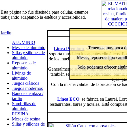
Esta página no fue diseñada para celular, estamos
trabajando adaptando la estética y accesibilidad.
Jardín
ALUMINIO
Mesas de aluminio
Tenemos muy poca di
Línea Premium
, se fabrica en madera d
Sillas y sillones de
soporta muy bien los agentes climáticos. Por
Mesas, reposeras tipo camill
aluminio
de los muebles hacen que sea la opción ideal
Reposeras de
Solo podemos ofrecer algún 
aluminio
Generalmente se usan impregnados con cetol 
Livings de
también se lustran con poliuretano, barniz 
aluminio
fijas, pl
Juegos clásicos
Con la misma calidad de fabricación se h
Juegos modernos
Bancos de plaza /
jardin
Línea ECO
, se fabrica en Laurel, Lo
Sombrillas de
restaurantes, bares y hoteles. Está compuest
aluminio
RESINA
Mesas de resina
Sillas y sillones de