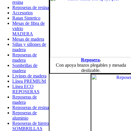
resina
Reposeras de resina
Accesorios
Ratan Sintetico
Mesas de fibra de
vidrio
MADERA
Mesas de madera
Sillas y sillones de
madera
Reposeras de
Reposera
.
madera
Con apoya brazos plegables y mesada
Sombrillas de
deslizable.
madera
Livings de madera
Línea PREMIUM
Línea ECO
REPOSERAS
Reposeras de
madera
Reposeras de resina
Reposeras de
aluminio
Reposeras de hierro
SOMBRILLAS