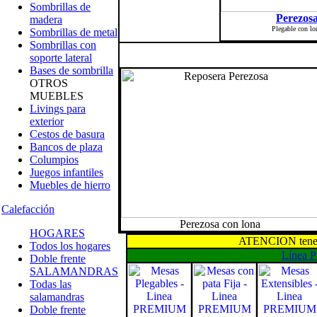
Sombrillas de
Perezosa
madera
Plegable con lo
Sombrillas de metal
Sombrillas con
soporte lateral
Bases de sombrilla
OTROS
MUEBLES
Livings para
exterior
Cestos de basura
Bancos de plaza
Columpios
Juegos infantiles
Muebles de hierro
Calefacción
Perezosa con lona
HOGARES
ATENCION tenemo
Todos los hogares
Línea
Doble frente
SALAMANDRAS
Todas las
salamandras
Doble frente