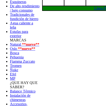
Esquineras
De alto rendimiento
Línea
/ bajo consumo
Tradicionales de
fundición de hierro
Agua caliente a
leña
Estufas para
exterior
MARCAS
Natural
**nuevo**
Oslo
**nuevo**
Bosca
Pehuenia
Fiamma Zuccato
Tromen
Ñuke
Efel
MP
¿QUE HAY QUE
SABER?
Balance Térmico
Instalación de
chimeneas
Accesorios,