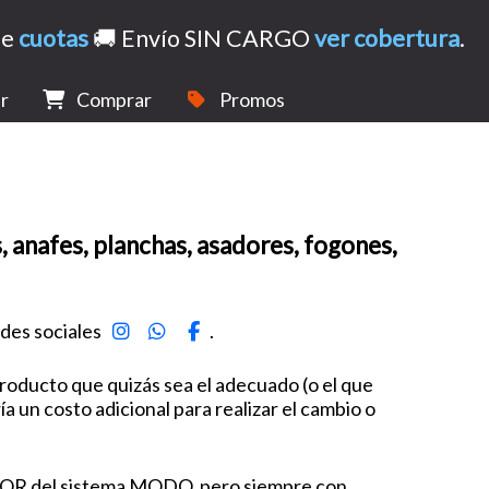
de
cuotas
🚚 Envío SIN CARGO
ver cobertura
.
r
Comprar
Promos
s, anafes, planchas, asadores, fogones,
des sociales
.
roducto que quizás sea el adecuado (o el que
 un costo adicional para realizar el cambio o
 o QR del sistema MODO, pero siempre con