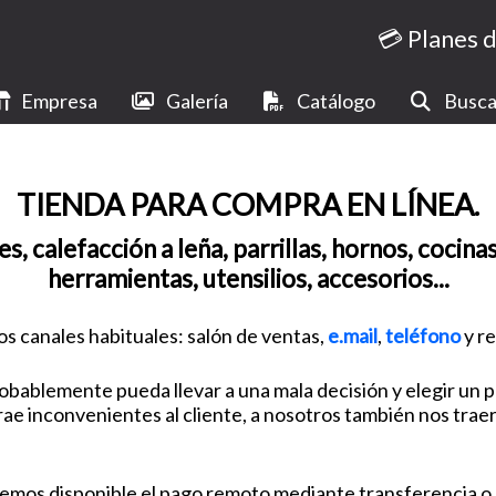
💳 Planes 
Empresa
Galería
Catálogo
Busca
TIENDA PARA COMPRA EN LÍNEA.
s, calefacción a leña, parrillas, hornos, cocina
herramientas, utensilios, accesorios...
s canales habituales: salón de ventas,
e.mail
,
teléfono
y re
bablemente pueda llevar a una mala decisión y elegir un p
 inconvenientes al cliente, a nosotros también nos traería
tenemos disponible el pago remoto mediante transferencia