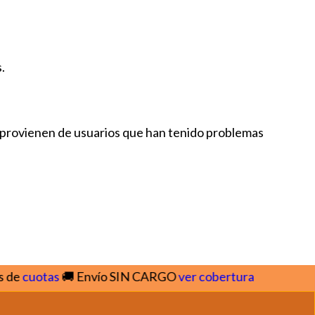
.
tas provienen de usuarios que han tenido problemas
cuotas
🚚 Envío SIN CARGO
ver cobertura