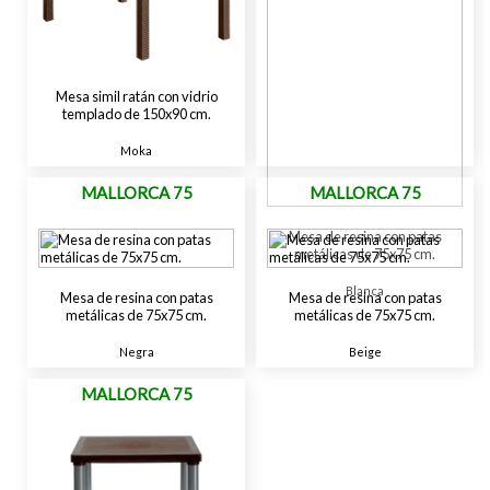
Mesa simil ratán con vidrio
templado de 150x90 cm.
Moka
MALLORCA 75
MALLORCA 75
Mesa de resina con patas
metálicas de 75x75 cm.
Blanca
Mesa de resina con patas
Mesa de resina con patas
metálicas de 75x75 cm.
metálicas de 75x75 cm.
Negra
Beige
MALLORCA 75