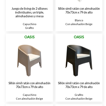
Juego de living de 2 sillones
Sillón simil ratán con almohadón
individuales, un triple,
70x73cm x 79 de alto
almohadones y mesa
Blanco
Con almohadón Beige
Capuchino
Grafito
OASIS
OASIS
Sillón simil ratán con almohadón
Sillón simil ratán con almohadón
70x73cm x 79 de alto
70x73cm x 79 de alto
Capuchino
Grafito
Con almohadón Beige
Con almohadón Beige