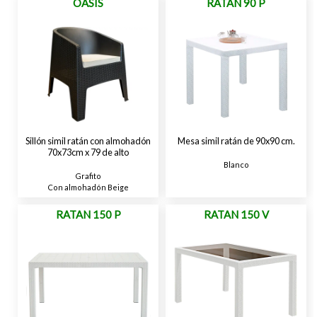
OASIS
RATAN 90 P
Sillón simil ratán con almohadón
Mesa simil ratán de 90x90 cm.
70x73cm x 79 de alto
Blanco
Grafito
Con almohadón Beige
RATAN 150 P
RATAN 150 V