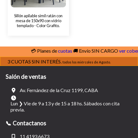
Sillón apilable simil ratán con
mesa de 150x90 con vidrio
templado - Color Grafito.
💳 Planes de
cuotas
🚚 Envío SIN CARGO
ver cobertura
3 CUOTAS SIN INTERÉS.
todos los miércoles de Agosto.
Salón de ventas
Av. Fernández de la Cruz 1199, CABA
Lun ❯ Vie de 9 a 13 y de 15 a 18 hs. Sábados con cita
previa.
📞 Contactanos
11 4193 6673