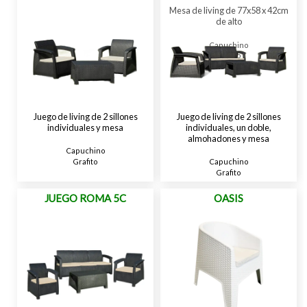
Mesa de living de 77x58 x 42cm
de alto
Capuchino
Grafito
Gris Dakar
Juego de living de 2 sillones
Juego de living de 2 sillones
individuales y mesa
individuales, un doble,
almohadones y mesa
Capuchino
Grafito
Capuchino
Grafito
JUEGO ROMA 5C
OASIS