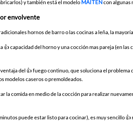
bricarlos) y también está el modelo
MAITEN
con algunas 
alor envolvente
adicionales hornos de barro o las cocinas a leña, la mayorí
la 👍 capacidad del horno y una cocción mas pareja (en las 
n ventaja del 👍 fuego continuo, que soluciona el problema 
 los modelos caseros o premoldeados.
ar la comida en medio de la cocción para realizar nuevamen
nutos puede estar listo para cocinar), es muy sencillo 👍 