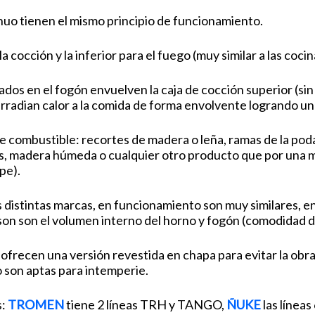
nuo tienen el mismo principio de funcionamiento.
 cocción y la inferior para el fuego (muy similar a las coc
rados en el fogón envuelven la caja de cocción superior (si
rradian calor a la comida de forma envolvente logrando una
e combustible: recortes de madera o leña, ramas de la poda,
, madera húmeda o cualquier otro producto que por una m
pe).
 distintas marcas, en funcionamiento son muy similares, en
 son son el volumen interno del horno y fogón (comodidad d
frecen una versión revestida en chapa para evitar la obra 
 son aptas para intemperie.
s:
TROMEN
tiene 2 líneas TRH y TANGO,
ÑUKE
las línea