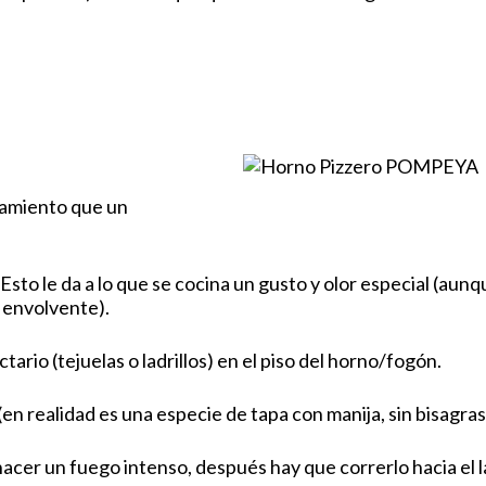
namiento que un
Esto le da a lo que se cocina un gusto y olor especial (aun
r envolvente).
ario (tejuelas o ladrillos) en el piso del horno/fogón.
n realidad es una especie de tapa con manija, sin bisagras
cer un fuego intenso, después hay que correrlo hacia el la