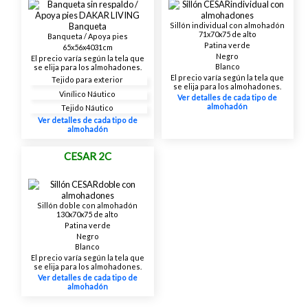
Sillón individual con almohadón
71x70x75 de alto
Banqueta / Apoya pies
Patina verde
65x56x4031cm
Negro
El precio varía según la tela que
Blanco
se elija para los almohadones.
El precio varía según la tela que
Tejido para exterior
se elija para los almohadones.
Vinílico Náutico
Ver detalles de cada tipo de
almohadón
Tejido Náutico
Ver detalles de cada tipo de
almohadón
CESAR 2C
Sillón doble con almohadón
130x70x75 de alto
Patina verde
Negro
Blanco
El precio varía según la tela que
se elija para los almohadones.
Ver detalles de cada tipo de
almohadón