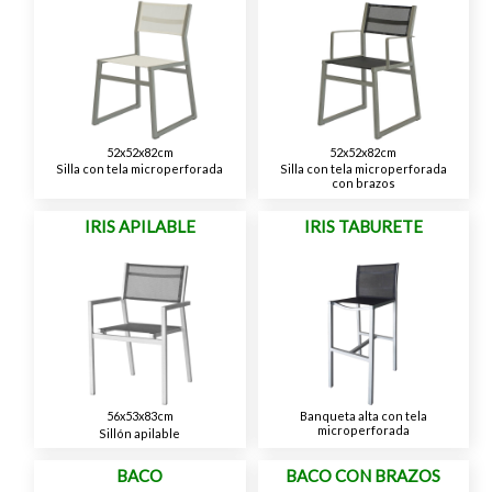
52x52x82cm
52x52x82cm
Silla con tela microperforada
Silla con tela microperforada
con brazos
IRIS APILABLE
IRIS TABURETE
56x53x83cm
Banqueta alta con tela
microperforada
Sillón apilable
BACO
BACO CON BRAZOS