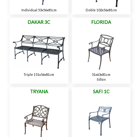
Individual 53x56x81cm
Doble 102x56x81cm
DAKAR 3C
FLORIDA
Triple 151x56x81cm
51x63x81cm
Sillón
TRYANA
SAFI 1C