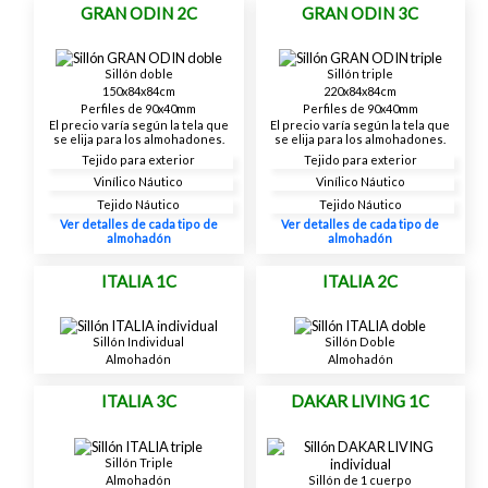
GRAN ODIN 2C
GRAN ODIN 3C
Sillón doble
Sillón triple
150x84x84cm
220x84x84cm
Perfiles de 90x40mm
Perfiles de 90x40mm
El precio varía según la tela que
El precio varía según la tela que
se elija para los almohadones.
se elija para los almohadones.
Tejido para exterior
Tejido para exterior
Vinílico Náutico
Vinílico Náutico
Tejido Náutico
Tejido Náutico
Ver detalles de cada tipo de
Ver detalles de cada tipo de
almohadón
almohadón
ITALIA 1C
ITALIA 2C
Sillón Individual
Sillón Doble
Almohadón
Almohadón
ITALIA 3C
DAKAR LIVING 1C
Sillón Triple
Almohadón
Sillón de 1 cuerpo