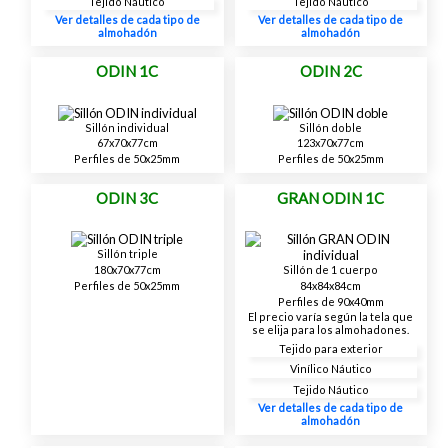
Tejido Náutico
Tejido Náutico
Ver detalles de cada tipo de
Ver detalles de cada tipo de
almohadón
almohadón
ODIN 1C
ODIN 2C
Sillón individual
Sillón doble
67x70x77cm
123x70x77cm
Perfiles de 50x25mm
Perfiles de 50x25mm
ODIN 3C
GRAN ODIN 1C
Sillón triple
180x70x77cm
Sillón de 1 cuerpo
Perfiles de 50x25mm
84x84x84cm
Perfiles de 90x40mm
El precio varía según la tela que
se elija para los almohadones.
Tejido para exterior
Vinílico Náutico
Tejido Náutico
Ver detalles de cada tipo de
almohadón