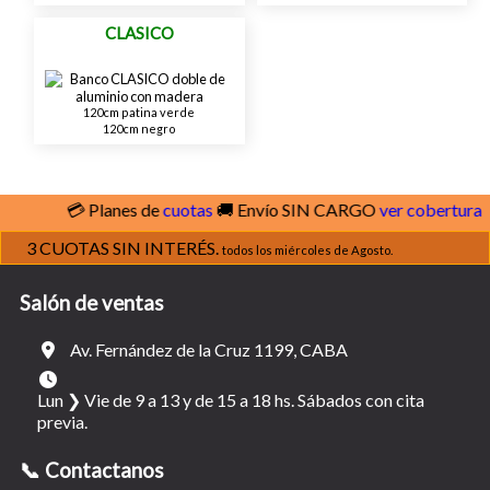
CLASICO
120cm patina verde
120cm negro
💳 Planes de
cuotas
🚚 Envío SIN CARGO
ver cobertura
3 CUOTAS SIN INTERÉS.
todos los miércoles de Agosto.
Salón de ventas
Av. Fernández de la Cruz 1199, CABA
Lun ❯ Vie de 9 a 13 y de 15 a 18 hs. Sábados con cita
previa.
📞 Contactanos