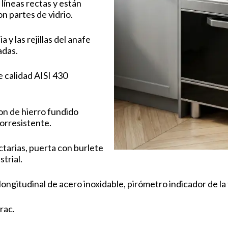
 líneas rectas y están
n partes de vidrio.
a y las rejillas del anafe
adas.
e calidad AISI 430
on de hierro fundido
orresistente.
ctarias, puerta con burlete
strial.
ongitudinal de acero inoxidable, pirómetro indicador de l
rac.