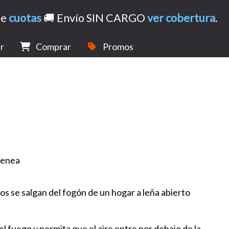
de
cuotas
🚚 Envío SIN CARGO
ver cobertura
.
r
Comprar
Promos
s se salgan del fogón de un hogar a leña abierto
el fuego y permita que el aire entre por debajo de la