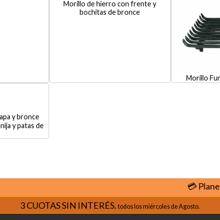
Morillo de hierro con frente y
bochitas de bronce
Morillo Fu
ija y patas de
💳 Planes d
3 CUOTAS SIN INTERÉS.
todos los miércoles de Agosto.