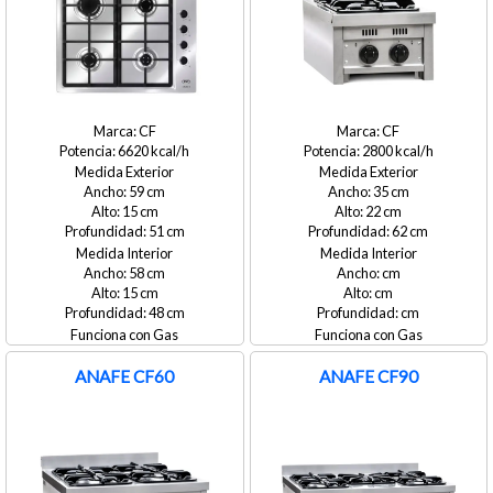
CF
CF
6620
2800
Medida Exterior
Medida Exterior
59
35
15
22
51
62
Medida Interior
Medida Interior
58
15
48
Gas
Gas
ANAFE CF60
ANAFE CF90