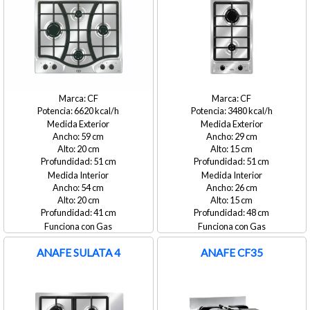
CF
CF
6620
3480
Medida Exterior
Medida Exterior
59
29
20
15
51
51
Medida Interior
Medida Interior
54
26
20
15
41
48
Gas
Gas
ANAFE SULATA 4
ANAFE CF35