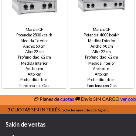
CF
CF
2800
4000
Medida Exterior
Medida Exterior
60
90
22
22
62
62
Medida Interior
Medida Interior
Gas
Gas
💳 Planes de
cuotas
🚚 Envío SIN CARGO
ver cobertur
3 CUOTAS SIN INTERÉS.
todos los miércoles de Agosto.
Salón de ventas