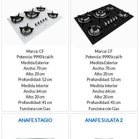
CF
CF
9990
9990
Medida Exterior
Medida Exterior
70
70
20
20
52
52
Medida Interior
Medida Interior
64
64
20
20
41
41
Gas
Gas
ANAFE STAGIO
ANAFE SULATA 2