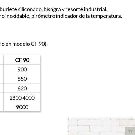
urlete siliconado, bisagra y resorte industrial.
o inoxidable, pirómetro indicador de la temperatura.
lo en modelo CF 90).
CF 90
900
850
620
2800 4000
9000