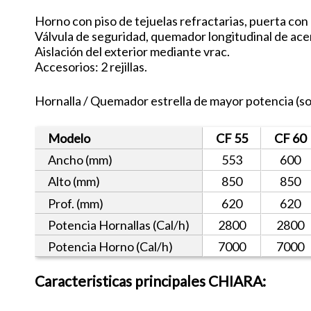
Horno con piso de tejuelas refractarias, puerta con b
Válvula de seguridad, quemador longitudinal de acer
Aislación del exterior mediante vrac.
Accesorios: 2 rejillas.
Hornalla / Quemador estrella de mayor potencia (so
Modelo
CF 55
CF 60
Ancho (mm)
553
600
Alto (mm)
850
850
Prof. (mm)
620
620
Potencia Hornallas (Cal/h)
2800
2800
Potencia Horno (Cal/h)
7000
7000
Caracteristicas principales CHIARA: