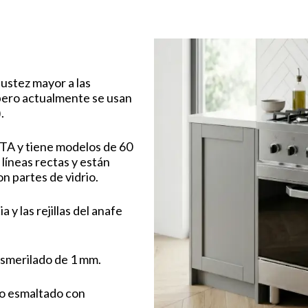
ustez mayor a las
 pero actualmente se usan
.
STA y tiene modelos de 60
 líneas rectas y están
n partes de vidrio.
a y las rejillas del anafe
 esmerilado de 1 mm.
do esmaltado con