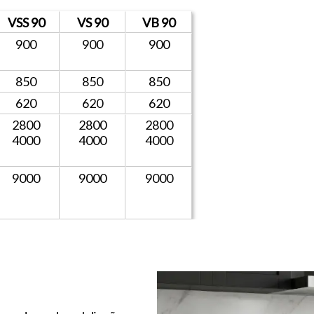
VSS 90
VS 90
VB 90
900
900
900
850
850
850
620
620
620
2800
2800
2800
4000
4000
4000
9000
9000
9000