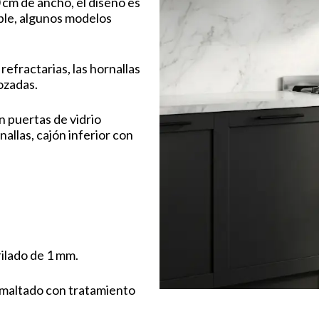
 cm de ancho, el diseño es
able, algunos modelos
refractarias, las hornallas
lozadas.
n puertas de vidrio
allas, cajón inferior con
rilado de 1 mm.
smaltado con tratamiento