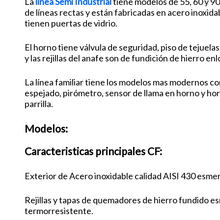
La
línea Semi Industrial
tiene modelos de 55, 60 y 90
de líneas rectas y están fabricadas en acero inoxid
tienen puertas de vidrio.
El horno tiene válvula de seguridad, piso de tejuelas 
y las rejillas del anafe son de fundición de hierro en
La línea familiar tiene los modelos mas modernos co
espejado, pirómetro, sensor de llama en horno y horn
parrilla.
Modelos:
Caracteristicas principales CF:
Exterior de Acero inoxidable calidad AISI 430 esme
Rejillas y tapas de quemadores de hierro fundido e
termorresistente.