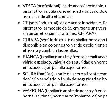
VESTA (profesional): es de acero inoxidable, t
pirómetro, válvula de seguridad y encendido e
hornallas de alta eficiencia.
CF (semi industrial): es de acero inoxidable, t
pirómetro (el modelo de 55 cm, tiene una versi
sin pirómetro, similar a la línea CHIARA).
CHIARA (semi industrial): es similar pero con f
disponible en color negro, verde o rojo, tien
el horno y cambian las perillas.
BIANCA (familiar): anafe y frente esmaltado c
vidrio espejado, válvula de seguridad en horno
enlozado, cajón parrilla bajo horno...
SCURA (familiar): anafe de acero y frente esm
de vidrio espejado, válvula de seguridad en ho
enlozado, cajón parrilla bajo horno...
WAYKUNA (familiar): anafe de acero y frente 
hornallas, timer, horno autolimpiante, cajón par