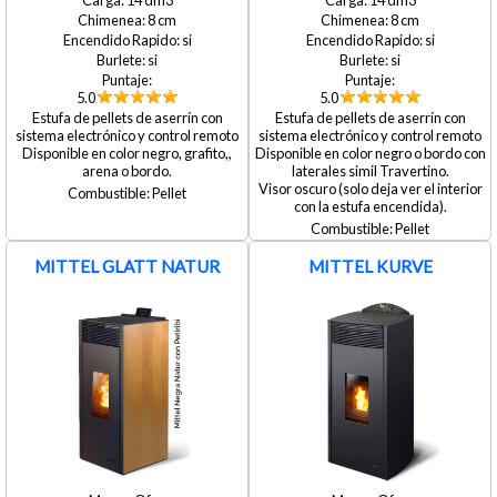
14
14
8
8
si
si
si
si
5.0
5.0
Estufa de pellets de aserrín con
Estufa de pellets de aserrín con
sistema electrónico y control remoto
sistema electrónico y control remoto
Disponible en color negro, grafito,,
Disponible en color negro o bordo con
arena o bordo.
laterales simil Travertino.
Visor oscuro (solo deja ver el interior
Pellet
con la estufa encendida).
Pellet
MITTEL GLATT NATUR
MITTEL KURVE