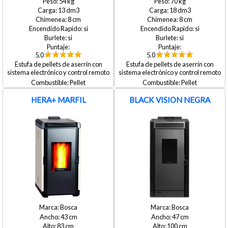
54
70
13
18
8
8
si
si
si
si
5.0
5.0
Estufa de pellets de aserrín con
Estufa de pellets de aserrín con
sistema electrónico y control remoto
sistema electrónico y control remoto
Pellet
Pellet
HERA+ MARFIL
BLACK VISION NEGRA
Bosca
Bosca
43
47
83
100