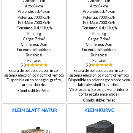
44
44
84
84
45
45
7000
7000
7000
7000
0.4 / 1
0.4 / 1
7
7
8
8
si
si
si
si
5.0
5.0
Estufa de pellets de aserrín con
Estufa de pellets de aserrín con
sistema electrónico y control remoto
sistema electrónico y control remoto
Disponible en color negro, grafito,
Disponible en color negro o bordo con
arena o bordo.
laterales simil Travertino.
Visor oscuro (solo deja ver el interior
Pellet
con la estufa encendida).
Pellet
KLEIN GLATT NATUR
KLEIN KURVE