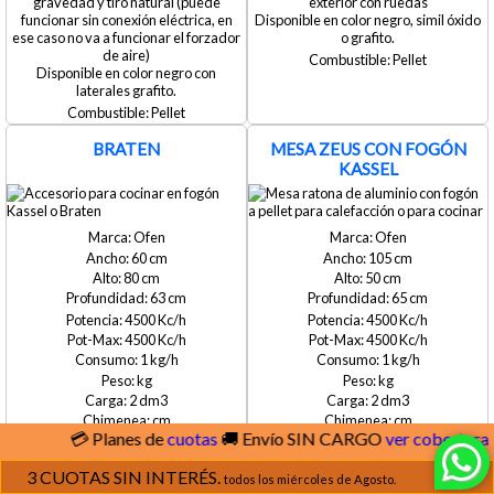
gravedad y tiro natural (puede
exterior con ruedas
funcionar sin conexión eléctrica, en
Disponible en color negro, simil óxido
ese caso no va a funcionar el forzador
o grafito.
de aire)
Pellet
Disponible en color negro con
laterales grafito.
Pellet
BRATEN
MESA ZEUS CON FOGÓN
KASSEL
Ofen
Ofen
60
105
80
50
63
65
4500
4500
4500
4500
1
1
2
2
 Planes de
cuotas
🚚 Envío SIN CARGO
ver cobertura
no
no
no
no
3 CUOTAS SIN INTERÉS.
todos los miércoles de Agosto.