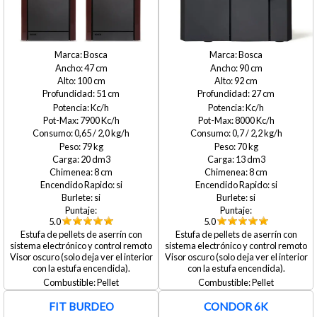
Bosca
Bosca
47
90
100
92
51
27
7900
8000
0,65 / 2,0
0,7 / 2,2
79
70
20
13
8
8
si
si
si
si
5.0
5.0
Estufa de pellets de aserrín con
Estufa de pellets de aserrín con
sistema electrónico y control remoto
sistema electrónico y control remoto
Visor oscuro (solo deja ver el interior
Visor oscuro (solo deja ver el interior
con la estufa encendida).
con la estufa encendida).
Pellet
Pellet
FIT BURDEO
CONDOR 6K