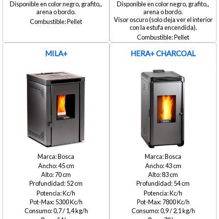
Disponible en color negro, grafito,,
Disponible en color negro, grafito,,
arena o bordo.
arena o bordo.
Visor oscuro (solo deja ver el interior
Pellet
con la estufa encendida).
Pellet
MILA+
HERA+ CHARCOAL
Bosca
Bosca
45
43
70
83
52
54
5300
7800
0,7 / 1,4
0,9 / 2,1