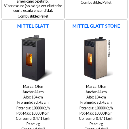
americano o petiribi.
Pellet
Visor oscuro (solo deja ver el interior
con la estufa encendida).
Pellet
MITTEL GLATT
MITTEL GLATT STONE
Ofen
Ofen
44
44
104
104
45
45
10000
10000
10000
10000
0.4 / 1
0.4 / 1