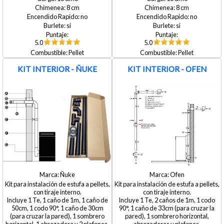
8
8
no
no
si
si
5.0
5.0
Pellet
Pellet
KIT INTERIOR - ÑUKE
KIT INTERIOR - OFEN
Ñuke
Ofen
Kit para instalación de estufa a pellets,
Kit para instalación de estufa a pellets,
con tiraje interno.
con tiraje interno.
Incluye 1 Te, 1 caño de 1m, 1 caño de
Incluye 1 Te, 2 caños de 1m, 1 codo
50cm, 1 codo 90°, 1 caño de 30cm
90°, 1 caño de 33cm (para cruzar la
(para cruzar la pared), 1 sombrero
pared), 1 sombrero horizontal,