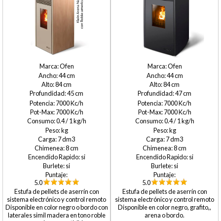
Ofen
Ofen
44
44
84
84
45
47
7000
7000
7000
7000
0.4 / 1
0.4 / 1
7
7
8
8
si
si
si
si
5.0
5.0
Estufa de pellets de aserrín con
Estufa de pellets de aserrín con
sistema electrónico y control remoto
sistema electrónico y control remoto
Disponible en color negro o bordo con
Disponible en color negro, grafito,,
laterales simil madera en tono roble
arena o bordo.