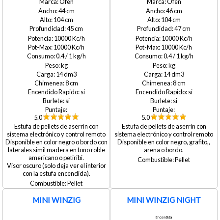
Ofen
Ofen
44
46
104
104
45
47
10000
10000
10000
10000
0.4 / 1
0.4 / 1
14
14
8
8
si
si
si
si
5.0
5.0
Estufa de pellets de aserrín con
Estufa de pellets de aserrín con
sistema electrónico y control remoto
sistema electrónico y control remoto
Disponible en color negro o bordo con
Disponible en color negro, grafito,,
laterales simil madera en tono roble
arena o bordo.
americano o petiribi.
Pellet
Visor oscuro (solo deja ver el interior
con la estufa encendida).
Pellet
MINI WINZIG
MINI WINZIG NIGHT