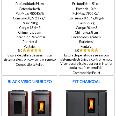
54
51
7800
7900
0,9 / 2,1
0,65 / 2,0
70
79
18
20
8
8
si
si
si
si
5.0
5.0
Estufa de pellets de aserrín con
Estufa de pellets de aserrín con
sistema electrónico y control remoto
sistema electrónico y control remoto
Visor oscuro (solo deja ver el interior
Pellet
con la estufa encendida).
Pellet
BLACK VISION BURDEO
FIT CHARCOAL