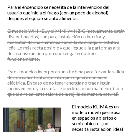
Para el encendido se necesita de la intervención del
usuario que inicia el fuego (con un poco de alcohol),
después el equipo se auto alimenta.
El modelo WINKEL y el MINI WINZIG (actualmente están
discontinuados) son para instalación en interior y
necesitan de una chimenea como la de cualquier estufa a
leña. Lo más recta posible y que llegue a la parte más alta
de la construcción para que tenga un óptimo
funcionamiento.
Estos modelos incorporan una turbina para forzar la salida
de aire caliente al ambiente que requiere conexión
eléctrica. En caso de no tener energía no trae ningún
inconveniente y la estufa se puede usar normalmente (solo
que el aire caliente saldrá de la rejilla de manera natural).
El modelo KLIMA es un
modelo móvil que se usa
en espacios abiertos o
semi cubiertos, no
necesita instalación, ideal