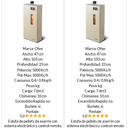
Ofen
Ofen
47
47
103
103
23
23
5000
5000
5000
5000
0.4 / 0.8
0.4 / 0.8
7
7
10
10
no
no
si
si
5.0
5.0
Estufa de pellets de aserrín con
Estufa de pellets de aserrín con
sistema electrónico y control remoto
sistema electrónico y control remoto