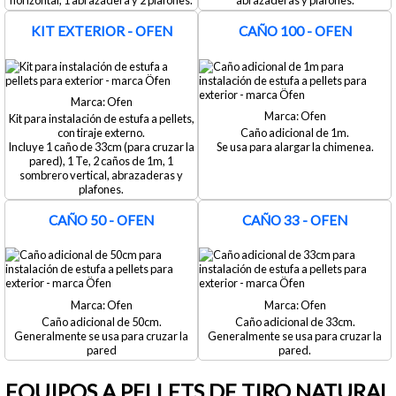
horizontal, 1 abrazadera y 2 plafones.
abrazaderas y plafones.
KIT EXTERIOR - OFEN
CAÑO 100 - OFEN
Ofen
Ofen
Kit para instalación de estufa a pellets,
con tiraje externo.
Caño adicional de 1m.
Incluye 1 caño de 33cm (para cruzar la
Se usa para alargar la chimenea.
pared), 1 Te, 2 caños de 1m, 1
sombrero vertical, abrazaderas y
plafones.
CAÑO 50 - OFEN
CAÑO 33 - OFEN
Ofen
Ofen
Caño adicional de 50cm.
Caño adicional de 33cm.
Generalmente se usa para cruzar la
Generalmente se usa para cruzar la
pared
pared.
EQUIPOS A PELLETS DE TIRO NATURAL