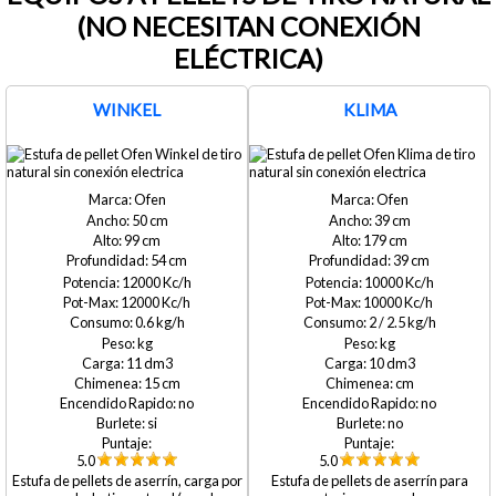
(NO NECESITAN CONEXIÓN
ELÉCTRICA)
WINKEL
KLIMA
Ofen
Ofen
50
39
99
179
54
39
12000
10000
12000
10000
0.6
2 / 2.5
11
10
15
no
no
si
no
5.0
5.0
Estufa de pellets de aserrín, carga por
Estufa de pellets de aserrín para