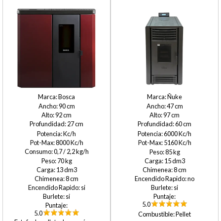
Bosca
Ñuke
90
47
92
97
27
60
6000
8000
5160
0,7 / 2,2
85
70
15
13
8
8
no
si
si
si
5.0
5.0
Pellet