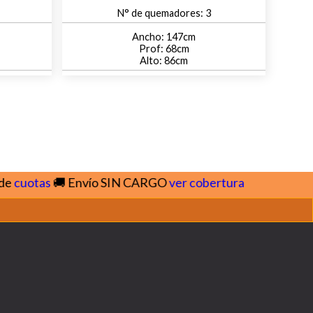
3
147
68
86
otas
🚚 Envío SIN CARGO
ver cobertura