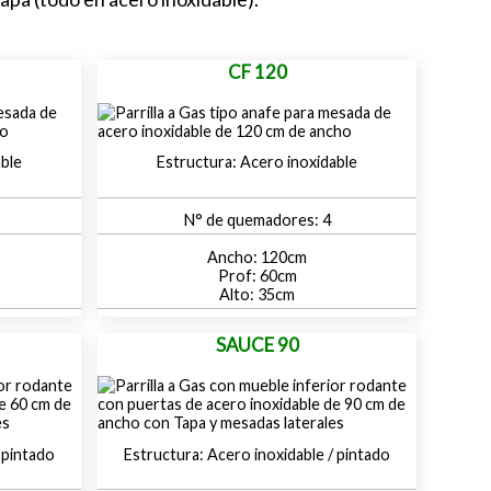
CF 120
able
Acero inoxidable
4
120
60
35
SAUCE 90
 pintado
Acero inoxidable / pintado