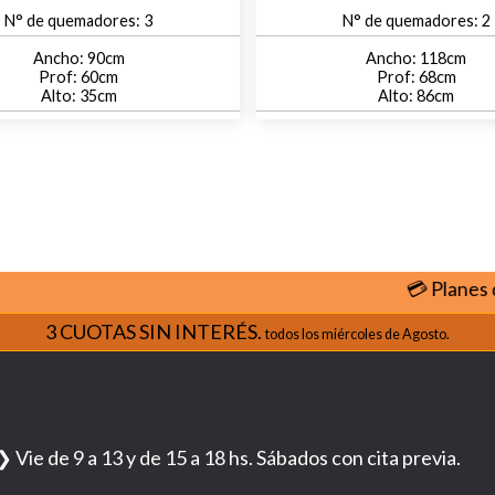
3
2
90
118
60
68
35
86
💳 Planes de
cu
3 CUOTAS SIN INTERÉS.
todos los miércoles de Agosto.
❯ Vie de 9 a 13 y de 15 a 18 hs. Sábados con cita previa.