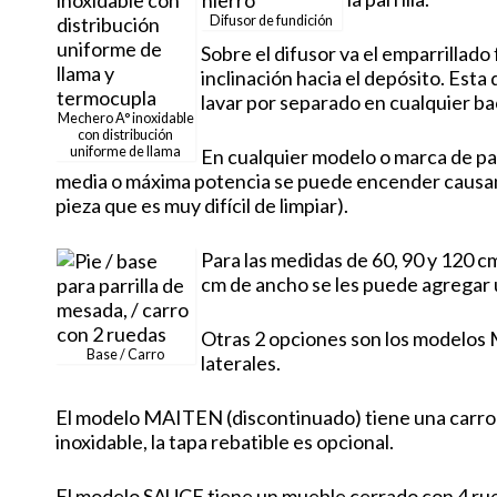
Difusor de fundición
Sobre el difusor va el emparrillado
inclinación hacia el depósito. Esta
lavar por separado en cualquier ba
Mechero A° inoxidable
con distribución
uniforme de llama
En cualquier modelo o marca de par
media o máxima potencia se puede encender causand
pieza que es muy difícil de limpiar).
Para las medidas de 60, 90 y 120 c
cm de ancho se les puede agregar 
Otras 2 opciones son los modelos
Base / Carro
laterales.
El modelo MAITEN (discontinuado) tiene una carro c
inoxidable, la tapa rebatible es opcional.
El modelo SAUCE tiene un mueble cerrado con 4 rueda