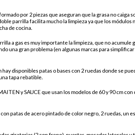
 formado por 2 piezas que aseguran que la grasa no caiga s
 doble parrilla facilita mucho la limpieza ya que los módul
cha de cocina.
rilla a gas es muy importante la limpieza, que no acumule 
o una gran problema (en algunas marcas para simplificar y
m hay disponibles patas o bases con 2 ruedas donde se puede
una tapa rebatible.
 MAITEN y SAUCE que usan los modelos de 60 y 90 cm con 
on patas de acero pintado de color negro, 2 ruedas, un es
s giratorias (2 con freno), puertas, mesadas laterales y t