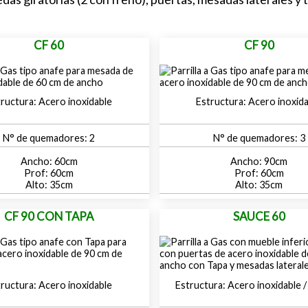
CF 60
CF 90
Acero inoxidable
Acero inoxid
2
3
60
90
60
60
35
35
CF 90 CON TAPA
SAUCE 60
Acero inoxidable
Acero inoxidable /