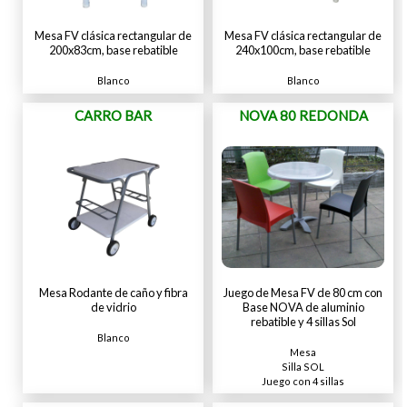
Mesa FV clásica rectangular de
Mesa FV clásica rectangular de
200x83cm, base rebatible
240x100cm, base rebatible
Blanco
Blanco
CARRO BAR
NOVA 80 REDONDA
Mesa Rodante de caño y fibra
Juego de Mesa FV de 80 cm con
de vidrio
Base NOVA de aluminio
rebatible y 4 sillas Sol
Blanco
Mesa
Silla SOL
Juego con 4 sillas