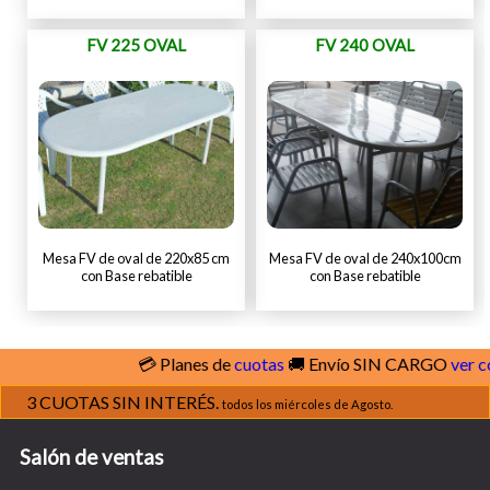
FV 225 OVAL
FV 240 OVAL
Mesa FV de oval de 220x85 cm
Mesa FV de oval de 240x100cm
con Base rebatible
con Base rebatible
💳 Planes de
cuotas
🚚 Envío SIN CARGO
ver cobe
3 CUOTAS SIN INTERÉS.
todos los miércoles de Agosto.
Salón de ventas