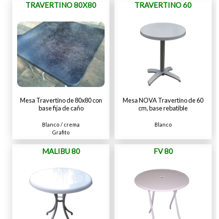
TRAVERTINO 80X80
TRAVERTINO 60
Mesa Travertino de 80x80 con
Mesa NOVA Travertino de 60
base fija de caño
cm, base rebatible
Blanco / crema
Blanco
Grafito
MALIBU 80
FV 80