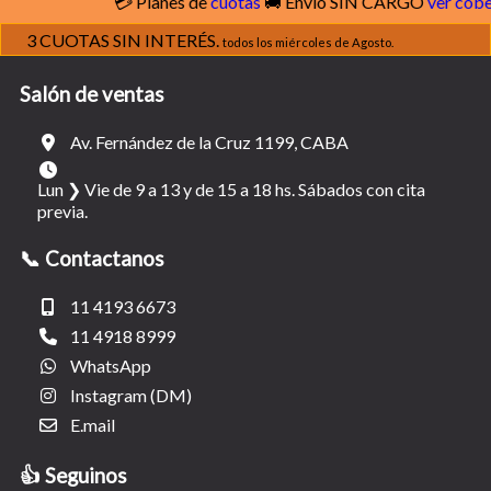
💳 Planes de
cuotas
🚚 Envío SIN CARGO
ver cobertura
3 CUOTAS SIN INTERÉS.
todos los miércoles de Agosto.
Salón de ventas
Av. Fernández de la Cruz 1199, CABA
Lun ❯ Vie de 9 a 13 y de 15 a 18 hs. Sábados con cita
previa.
📞 Contactanos
11 4193 6673
11 4918 8999
WhatsApp
Instagram (DM)
E.mail
👍 Seguinos