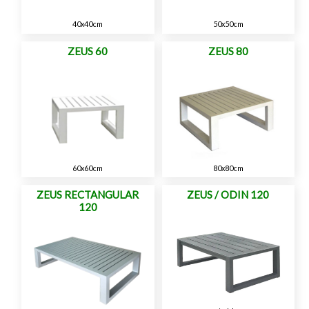
40x40cm
50x50cm
ZEUS 60
ZEUS 80
60x60cm
80x80cm
ZEUS RECTANGULAR
ZEUS / ODIN 120
120