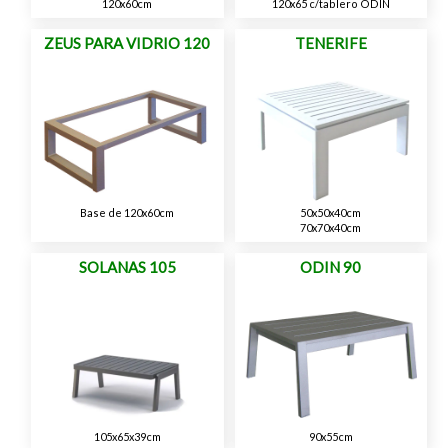
120x60cm
120x65 c/tablero ODIN
ZEUS PARA VIDRIO 120
TENERIFE
Base de 120x60cm
50x50x40cm
70x70x40cm
SOLANAS 105
ODIN 90
105x65x39cm
90x55cm