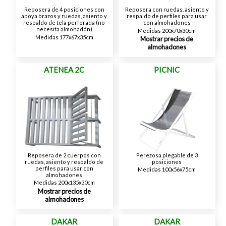
Reposera de 4 posiciones con
Reposera con ruedas, asiento y
apoya brazos y ruedas, asiento y
respaldo de perfiles para usar
respaldo de tela perforada (no
con almohadones
necesita almohadón)
Medidas 200x70x30cm
Medidas 177x67x35cm
Mostrar precios de
almohadones
ATENEA 2C
PICNIC
Reposera de 2 cuerpos con
Perezosa plegable de 3
ruedas, asiento y respaldo de
posiciones
perfiles para usar con
Medidas 100x56x75cm
almohadones
Medidas 200x135x30cm
Mostrar precios de
almohadones
DAKAR
DAKAR