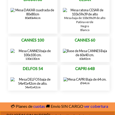
80x80x46cm
Mesa baja de 103x59x39 de alto
Patina verde
Negro
Blanco
CANNES 100
CANNES 60
100x100cm
60x40cm
DELFOS 54
CAPRI 64B
Ø64cm
54x41x42cm
💳 Planes de
cuotas
🚚 Envío SIN CARGO
ver cobertura