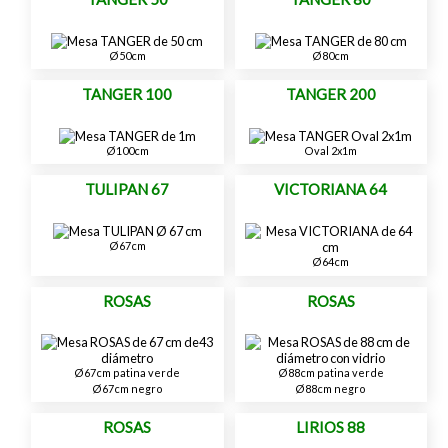
Ø50cm
Ø80cm
TANGER 100
TANGER 200
Ø100cm
Oval 2x1m
TULIPAN 67
VICTORIANA 64
Ø67cm
Ø64cm
ROSAS
ROSAS
Ø67cm patina verde
Ø88cm patina verde
Ø67cm negro
Ø88cm negro
ROSAS
LIRIOS 88