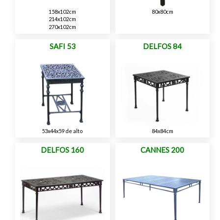
158x102cm
80x80cm
214x102cm
270x102cm
SAFI 53
DELFOS 84
53x44x59 de alto
84x84cm
DELFOS 160
CANNES 200