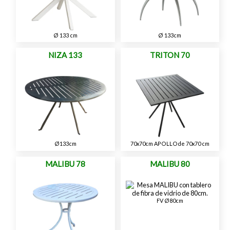
Ø 133 cm
Ø 133cm
NIZA 133
TRITON 70
Ø133cm
70x70cm APOLLOde 70x70 cm
MALIBU 78
MALIBU 80
FV Ø80cm