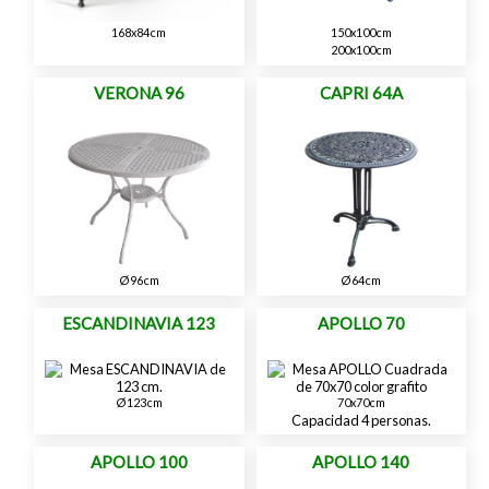
168x84cm
150x100cm
200x100cm
VERONA 96
CAPRI 64A
Ø96cm
Ø64cm
ESCANDINAVIA 123
APOLLO 70
Ø123cm
70x70cm
Capacidad 4 personas.
APOLLO 100
APOLLO 140