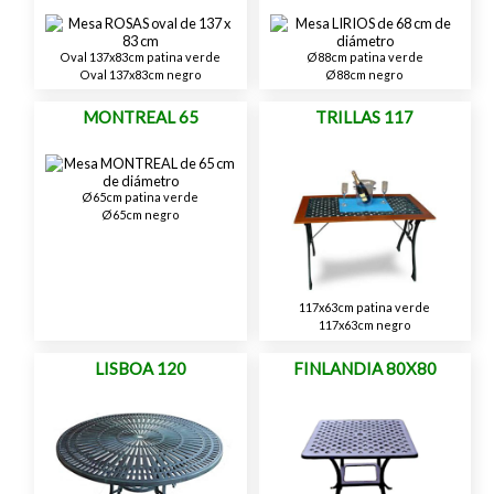
Oval 137x83cm patina verde
Ø88cm patina verde
Oval 137x83cm negro
Ø88cm negro
MONTREAL 65
TRILLAS 117
Ø65cm patina verde
Ø65cm negro
117x63cm patina verde
117x63cm negro
LISBOA 120
FINLANDIA 80X80