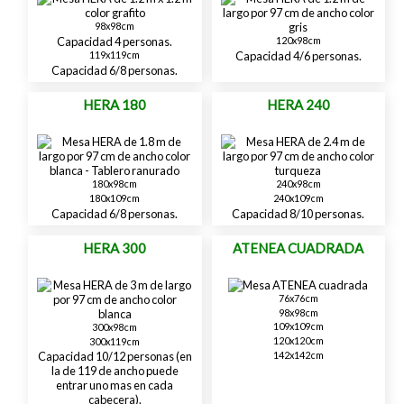
98x98cm
Capacidad 4 personas.
120x98cm
119x119cm
Capacidad 4/6 personas.
Capacidad 6/8 personas.
HERA 180
HERA 240
180x98cm
240x98cm
180x109cm
240x109cm
Capacidad 6/8 personas.
Capacidad 8/10 personas.
HERA 300
ATENEA CUADRADA
76x76cm
98x98cm
109x109cm
300x98cm
120x120cm
300x119cm
142x142cm
Capacidad 10/12 personas (en
la de 119 de ancho puede
entrar uno mas en cada
cabecera).