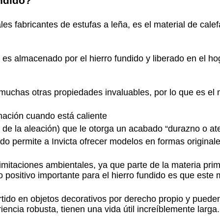
undido?
pales fabricantes de estufas a leña, es el material de cal
es almacenado por el hierro fundido y liberado en el ho
 muchas otras propiedades invaluables, por lo que es el m
rmación cuando está caliente
 de la aleación) que le otorga un acabado “durazno o ate
ido permite a Invicta ofrecer modelos en formas original
limitaciones ambientales, ya que parte de la materia prima
o positivo importante para el hierro fundido es que este
rtido en objetos decorativos por derecho propio y puede
ncia robusta, tienen una vida útil increíblemente larga.